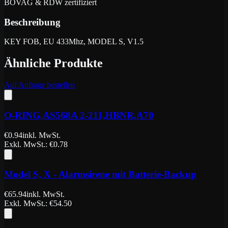
BOVAG & RDW zertifiziert
Beschreibung
KEY FOB, EU 433Mhz, MODEL S, V1.5
Ähnliche Produkte
Auf Anfrage bestellen
O-RING,AS568A 2-211,HBNR,A70
€
0.94
inkl. MwSt.
Exkl. MwSt.
: €
0.78
Model S, X - Alarmsirene mit Batterie-Backup
€
65.94
inkl. MwSt.
Exkl. MwSt.
: €
54.50