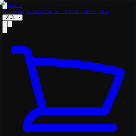
Tesland
Wartung
Reparaturen
Zubehör
Teile
Winterräder
Fan-Shop
🇩🇪
DE
▾