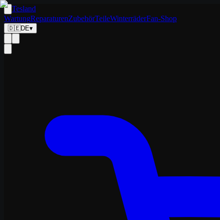
Tesland
Wartung
Reparaturen
Zubehör
Teile
Winterräder
Fan-Shop
🇩🇪
DE
▾