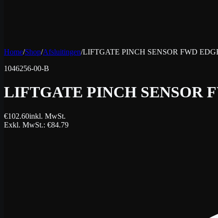
Home
/
Shop
/
Afsluitingen
/
LIFTGATE PINCH SENSOR FWD EDGE
1046256-00-B
LIFTGATE PINCH SENSOR F
€
102.60
inkl. MwSt.
Exkl. MwSt.
: €
84.79