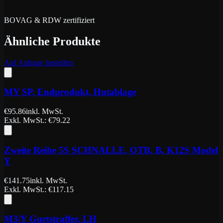
BOVAG & RDW zertifiziert
Ähnliche Produkte
Auf Anfrage bestellen
MY SP, Endprodukt, Hutablage
€
95.86
inkl. MwSt.
Exkl. MwSt.
: €
79.22
Zweite Reihe 5S SCHNALLE, OTB, B, K12S Model
Y
€
141.75
inkl. MwSt.
Exkl. MwSt.
: €
117.15
M3/Y Gurtstraffer, LH