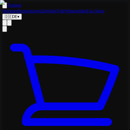
Tesland
Wartung
Reparaturen
Zubehör
Teile
Winterräder
Fan-Shop
🇩🇪
DE
▾