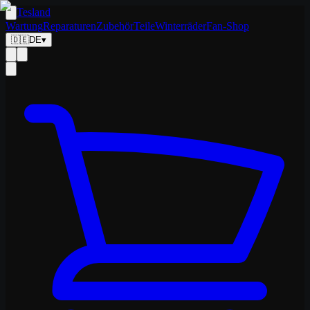
Tesland
Wartung
Reparaturen
Zubehör
Teile
Winterräder
Fan-Shop
🇩🇪
DE
▾