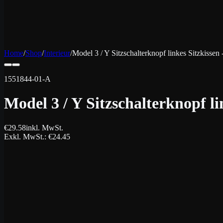
Home
/
Shop
/
Interieur
/
Model 3 / Y Sitzschalterknopf linkes Sitzkissen 
1551844-01-A
Model 3 / Y Sitzschalterknopf li
€
29.58
inkl. MwSt.
Exkl. MwSt.
: €
24.45