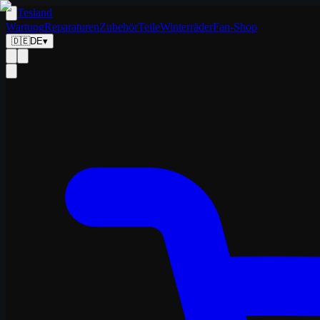
Tesland
Wartung
Reparaturen
Zubehör
Teile
Winterräder
Fan-Shop
🇩🇪
DE
▾