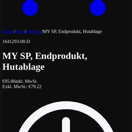
Home
/
Shop
/
Interieur
/
MY SP, Endprodukt, Hutablage
1641293-00-D
MY SP, Endprodukt,
Hutablage
€
95.86
inkl. MwSt.
Exkl. MwSt.
: €
79.22