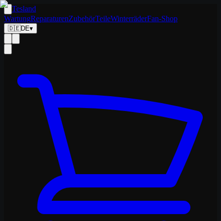
Tesland
Wartung
Reparaturen
Zubehör
Teile
Winterräder
Fan-Shop
🇩🇪
DE
▾