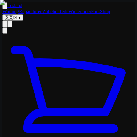
Tesland
Wartung
Reparaturen
Zubehör
Teile
Winterräder
Fan-Shop
🇩🇪
DE
▾