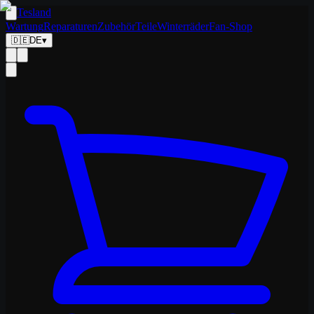
Tesland
Wartung
Reparaturen
Zubehör
Teile
Winterräder
Fan-Shop
🇩🇪
DE
▾