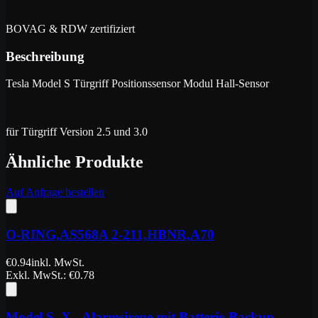
BOVAG & RDW zertifiziert
Beschreibung
Tesla Model S Türgriff Positionssensor Modul Hall-Sensor
für Türgriff Version 2.5 und 3.0
Ähnliche Produkte
Auf Anfrage bestellen
O-RING,AS568A 2-211,HBNR,A70
€
0.94
inkl. MwSt.
Exkl. MwSt.
: €
0.78
Model S, X - Alarmsirene mit Batterie-Backup