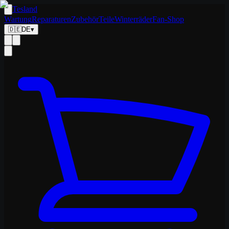
Tesland
Wartung
Reparaturen
Zubehör
Teile
Winterräder
Fan-Shop
🇩🇪
DE
▾