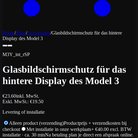
Home
/
Shop
/
Accessoires
/
Glasbildschirmschutz für das hintere
Display des Model 3
M3Y_int_rSP
Glasbildschirmschutz für das
hintere Display des Model 3
€
23.60
inkl. MwSt.
Exkl. MwSt.
: €
19.50
Levering of installatie
Alleen product (verzending)
Productprijs + verzendkosten bij
checkout
Met installatie in onze werkplaats
+ €
40.00
excl. BTW
installatie
· ca. 30 min
Na betaling plan je direct een afspraak online.