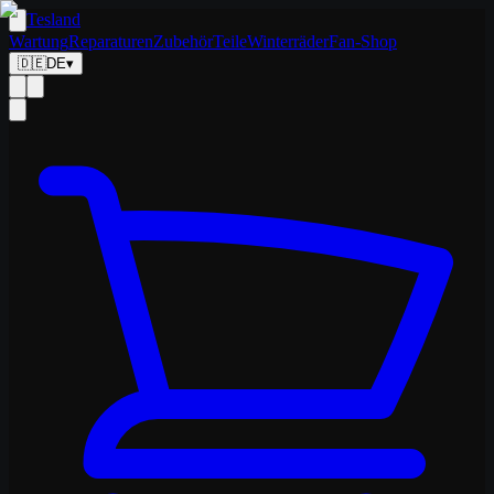
Tesland
Wartung
Reparaturen
Zubehör
Teile
Winterräder
Fan-Shop
🇩🇪
DE
▾