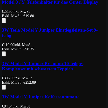
Model 3 / Y. Telefonhalter für das Center Display
€
23.96
inkl. MwSt.
Exkl. MwSt.
: €
19.80
3W Tesla Model Y Juniper Einstiegsleisten-Set 9-
teilig
€
119.00
inkl. MwSt.
Exkl. MwSt.
: €
98.35
3W Model Y Juniper Premium 10-teiliges
Komplettset mit schwarzem Teppich
€
306.00
inkl. MwSt.
Exkl. MwSt.
: €
252.89
3W Model Y Juniper Kofferraummatte
€
84.64
inkl. MwSt.