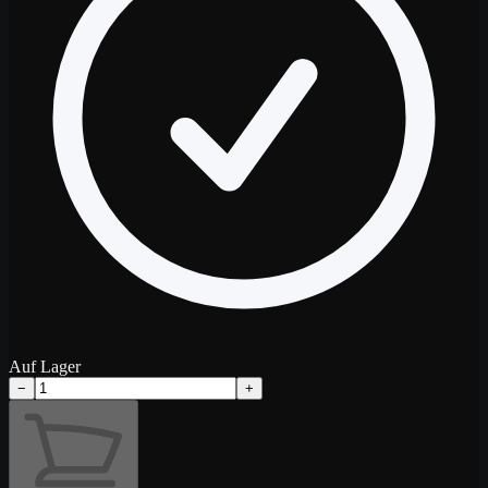
Auf Lager
−
+