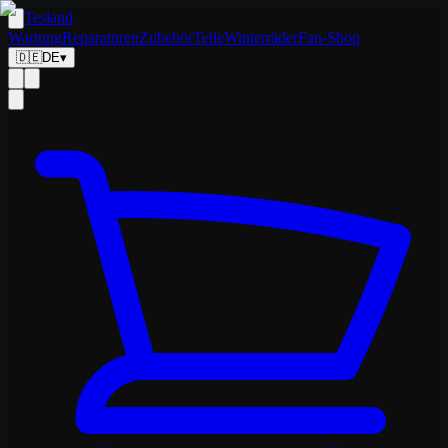
Tesland
Wartung
Reparaturen
Zubehör
Teile
Winterräder
Fan-Shop
🇩🇪
DE
▾