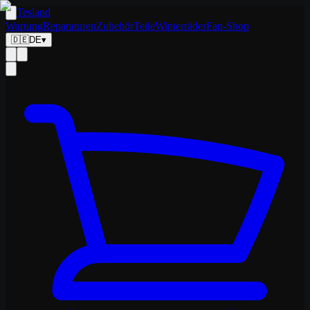
Tesland
Wartung
Reparaturen
Zubehör
Teile
Winterräder
Fan-Shop
🇩🇪
DE
▾