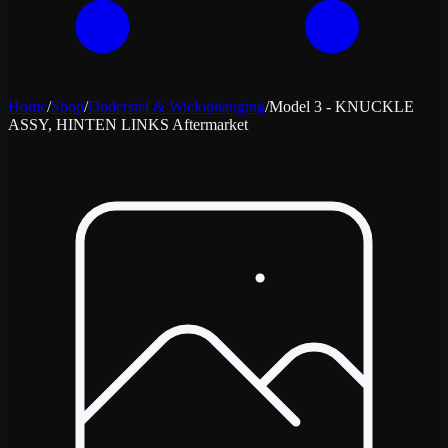
Home
/
Shop
/
Onderstel & Wielophanging
/
Model 3 - KNUCKLE
ASSY, HINTEN LINKS Aftermarket