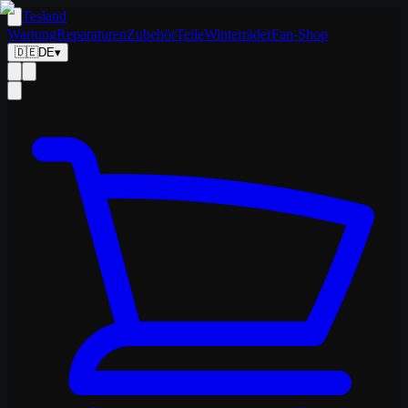
Tesland
Wartung
Reparaturen
Zubehör
Teile
Winterräder
Fan-Shop
🇩🇪
DE
▾