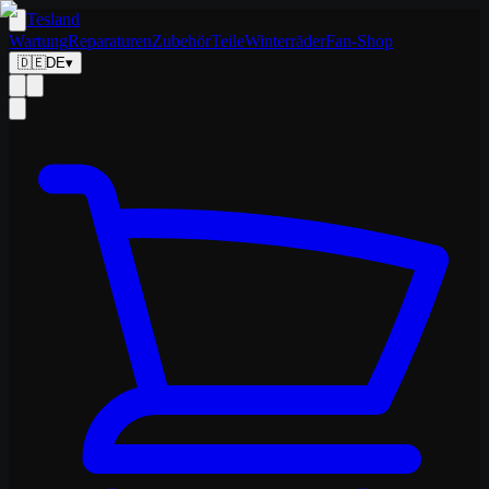
Tesland
Wartung
Reparaturen
Zubehör
Teile
Winterräder
Fan-Shop
🇩🇪
DE
▾