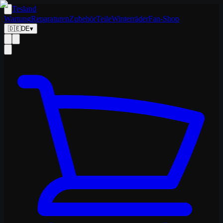
Tesland
Wartung
Reparaturen
Zubehör
Teile
Winterräder
Fan-Shop
🇩🇪
DE
▾