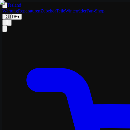
Tesland
Wartung
Reparaturen
Zubehör
Teile
Winterräder
Fan-Shop
🇩🇪
DE
▾