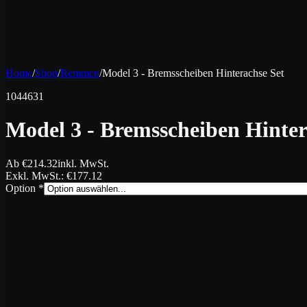
Home
/
Shop
/
Remmen
/
Model 3 - Bremsscheiben Hinterachse Set
1044631
Model 3 - Bremsscheiben Hinter
Ab
€
214.32
inkl. MwSt.
Exkl. MwSt.
: €
177.12
Option
*