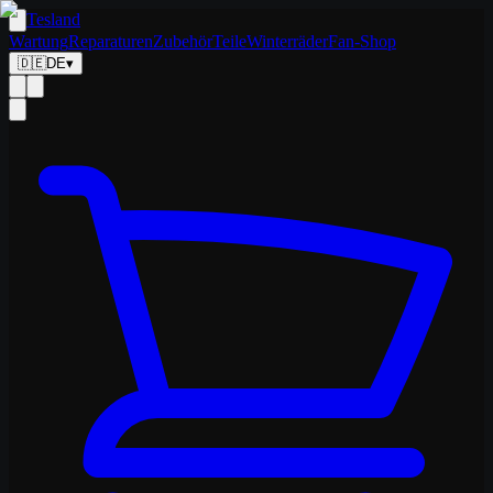
Tesland
Wartung
Reparaturen
Zubehör
Teile
Winterräder
Fan-Shop
🇩🇪
DE
▾