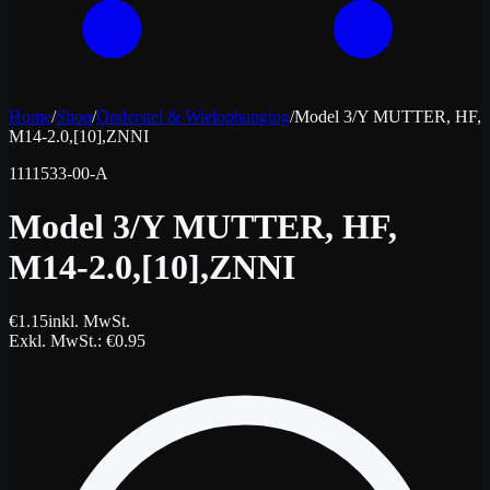
Home
/
Shop
/
Onderstel & Wielophanging
/
Model 3/Y MUTTER, HF,
M14-2.0,[10],ZNNI
1111533-00-A
Model 3/Y MUTTER, HF,
M14-2.0,[10],ZNNI
€
1.15
inkl. MwSt.
Exkl. MwSt.
: €
0.95