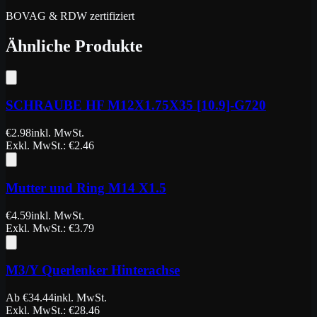
BOVAG & RDW zertifiziert
Ähnliche Produkte
SCHRAUBE HF M12X1.75X35 [10.9]-G720
€
2.98
inkl. MwSt.
Exkl. MwSt.
: €
2.46
Mutter und Ring M14 X1.5
€
4.59
inkl. MwSt.
Exkl. MwSt.
: €
3.79
M3/Y Querlenker Hinterachse
Ab
€
34.44
inkl. MwSt.
Exkl. MwSt.
: €
28.46