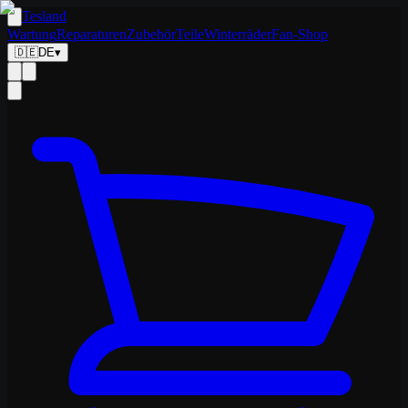
Tesland
Wartung
Reparaturen
Zubehör
Teile
Winterräder
Fan-Shop
🇩🇪
DE
▾