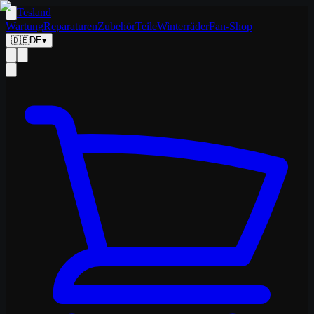
Tesland
Wartung
Reparaturen
Zubehör
Teile
Winterräder
Fan-Shop
🇩🇪
DE
▾