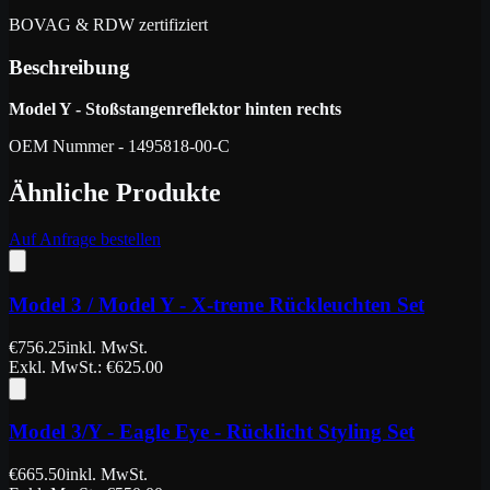
BOVAG & RDW zertifiziert
Beschreibung
Model Y - Stoßstangenreflektor hinten rechts
OEM Nummer - 1495818-00-C
Ähnliche Produkte
Auf Anfrage bestellen
Model 3 / Model Y - X-treme Rückleuchten Set
€
756.25
inkl. MwSt.
Exkl. MwSt.
: €
625.00
Model 3/Y - Eagle Eye - Rücklicht Styling Set
€
665.50
inkl. MwSt.