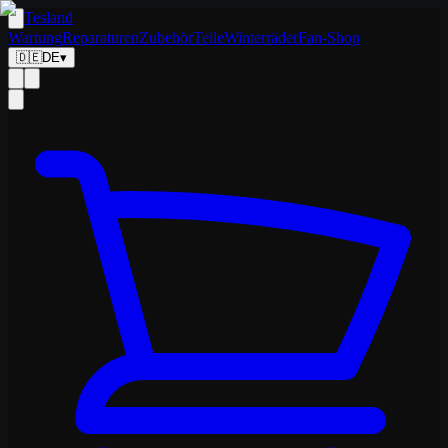
Tesland
Wartung
Reparaturen
Zubehör
Teile
Winterräder
Fan-Shop
🇩🇪
DE
▾