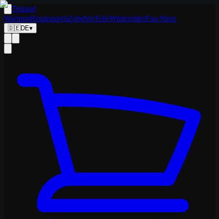
Tesland
Wartung
Reparaturen
Zubehör
Teile
Winterräder
Fan-Shop
🇩🇪
DE
▾