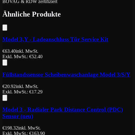
BOVAG & RDW zertifiziert
Ähnliche Produkte
Model 3,Y - Ladeanschluss Tür Service Kit
€
63.40
inkl. MwSt.
Exkl. MwSt.
: €
52.40
Füllstandssensor Scheibenwaschanlage Model 3/S/Y
€
20.92
inkl. MwSt.
Exkl. MwSt.
: €
17.29
Model 3 - Radialer Park Distance Control (PDC)
Sensor (neu)
€
198.32
inkl. MwSt.
Exkl. MwSt.
: €
163.90