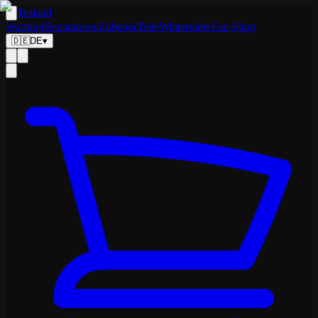
Tesland
Wartung
Reparaturen
Zubehör
Teile
Winterräder
Fan-Shop
🇩🇪
DE
▾