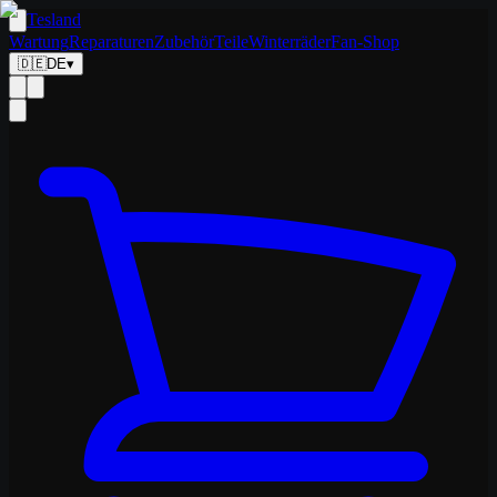
Tesland
Wartung
Reparaturen
Zubehör
Teile
Winterräder
Fan-Shop
🇩🇪
DE
▾