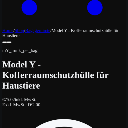
Home
/
Shop
/
Bagageruimte
/
Model Y - Kofferraumschutzhülle für
Haustiere
mY_trunk_pet_bag
Model Y -
Kofferraumschutzhülle für
Haustiere
€
75.02
inkl. MwSt.
Exkl. MwSt.
: €
62.00