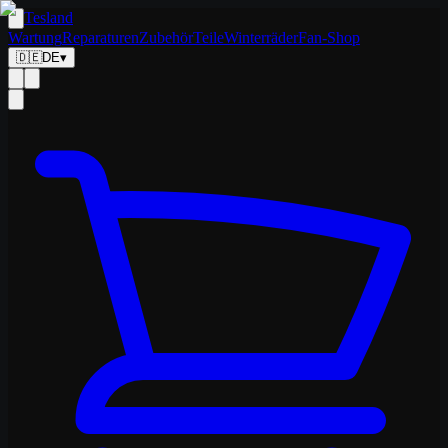
Tesland
Wartung
Reparaturen
Zubehör
Teile
Winterräder
Fan-Shop
🇩🇪
DE
▾