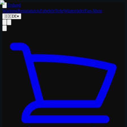
Tesland
Wartung
Reparaturen
Zubehör
Teile
Winterräder
Fan-Shop
🇩🇪
DE
▾