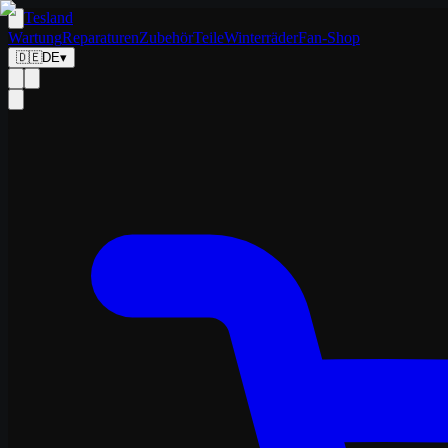
Tesland
Wartung
Reparaturen
Zubehör
Teile
Winterräder
Fan-Shop
🇩🇪
DE
▾