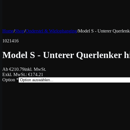
Home
/
Shop
/
Onderstel & Wielophanging
/
Model S - Unterer Querlenke
1021416
Model S - Unterer Querlenker hi
Ab
€
210.79
inkl. MwSt.
Exkl. MwSt.
: €
174.21
Option
*