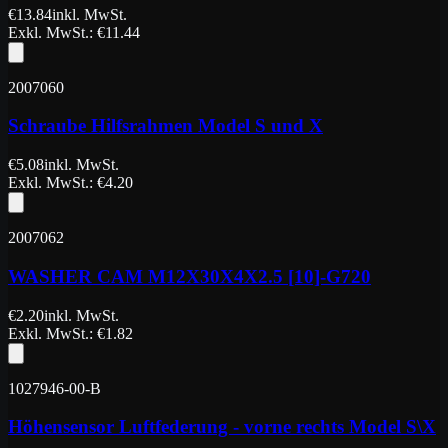
€
13.84
inkl. MwSt.
Exkl. MwSt.
: €
11.44
2007060
Schraube Hilfsrahmen Model S und X
€
5.08
inkl. MwSt.
Exkl. MwSt.
: €
4.20
2007062
WASHER CAM M12X30X4X2.5 [10]-G720
€
2.20
inkl. MwSt.
Exkl. MwSt.
: €
1.82
1027946-00-B
Höhensensor Luftfederung - vorne rechts Model S\X