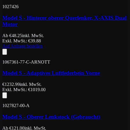
1027426
Model S - Hinterer oberer Querlenker, X-AXIS Dual
Motor
Ab
€
48.25
inkl. MwSt.
Exkl. MwSt.
: €
39.88
Auf Anfrage bestellen
1067361-77-C-ARNOTT
Model S - Adaptives Luftfederbein Vorne
€
1232.99
inkl. MwSt.
Exkl. MwSt.
: €
1019.00
1027827-00-A
Model S - Oberer Lenkstock (Gebraucht)
Ab
€
121.00
inkl. MwSt.