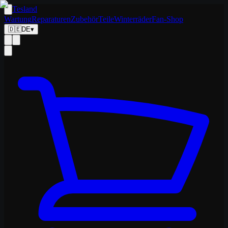
Tesland
Wartung
Reparaturen
Zubehör
Teile
Winterräder
Fan-Shop
🇩🇪
DE
▾