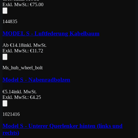
Exkl. MwSt.
: €
75.00
144835
MODEL S - Luftfederung Kabelbaum
Ab
€
14.18
inkl. MwSt.
Exkl. MwSt.
: €
11.72
Ms_hub_wheel_bolt
Model S - Nabenradbolzen
€
5.14
inkl. MwSt.
Exkl. MwSt.
: €
4.25
1021416
Model S - Unterer Querlenker hinten (links und
rechts)