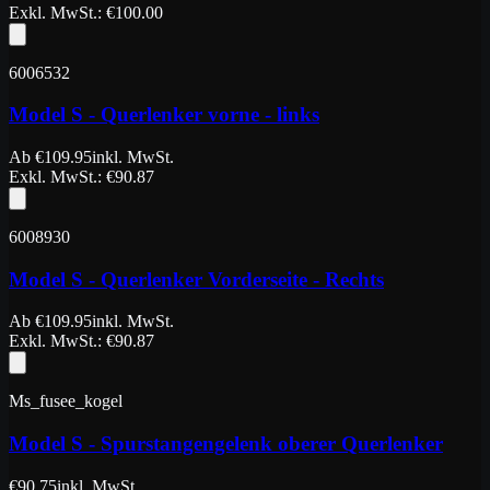
Exkl. MwSt.
: €
100.00
6006532
Model S - Querlenker vorne - links
Ab
€
109.95
inkl. MwSt.
Exkl. MwSt.
: €
90.87
6008930
Model S - Querlenker Vorderseite - Rechts
Ab
€
109.95
inkl. MwSt.
Exkl. MwSt.
: €
90.87
Ms_fusee_kogel
Model S - Spurstangengelenk oberer Querlenker
€
90.75
inkl. MwSt.