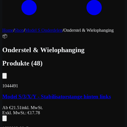
Home
/
Shop
/
Model S Onderdelen
/
Onderstel & Wielophanging
📦
Onderstel & Wielophanging
Produkte
(
48
)
1044491
Model S/3/X/Y - Stabilisatorstange hinten links
Ab
€
21.51
inkl. MwSt.
Exkl. MwSt.
: €
17.78