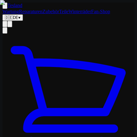
Tesland
Wartung
Reparaturen
Zubehör
Teile
Winterräder
Fan-Shop
🇩🇪
DE
▾