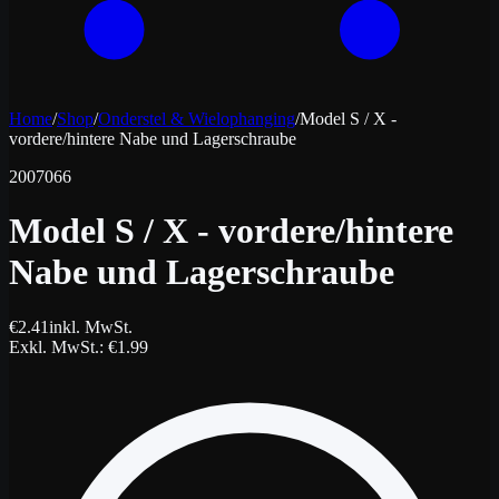
Home
/
Shop
/
Onderstel & Wielophanging
/
Model S / X -
vordere/hintere Nabe und Lagerschraube
2007066
Model S / X - vordere/hintere
Nabe und Lagerschraube
€
2.41
inkl. MwSt.
Exkl. MwSt.
: €
1.99