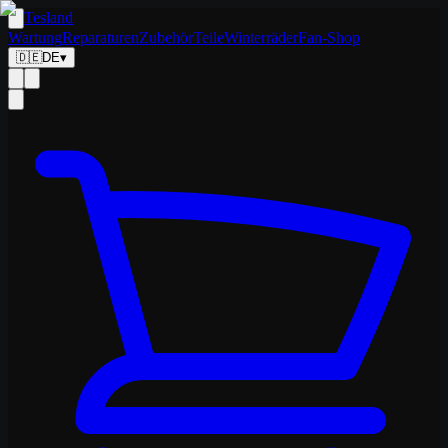
Tesland
Wartung
Reparaturen
Zubehör
Teile
Winterräder
Fan-Shop
🇩🇪
DE
▾