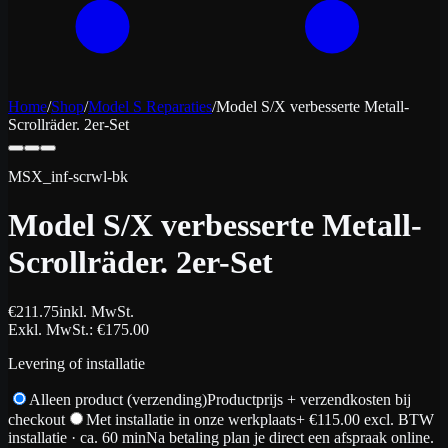
Home
/
Shop
/
Model S Reparaties
/
Model S/X verbesserte Metall-
Scrollräder. 2er-Set
MSX_inf-scrwl-bk
Model S/X verbesserte Metall-
Scrollräder. 2er-Set
€
211.75
inkl. MwSt.
Exkl. MwSt.
: €
175.00
Levering of installatie
Alleen product (verzending)
Productprijs + verzendkosten bij
checkout
Met installatie in onze werkplaats
+ €
115.00
excl. BTW
installatie
· ca. 60 min
Na betaling plan je direct een afspraak online.