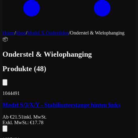
Home
/
Shop
/
Model X Onderdelen
/
Onderstel & Wielophanging
📦
Onderstel & Wielophanging
Produkte
(
48
)
1044491
Model S/3/X/Y - Stabilisatorstange hinten links
Ab
€
21.51
inkl. MwSt.
Exkl. MwSt.
: €
17.78