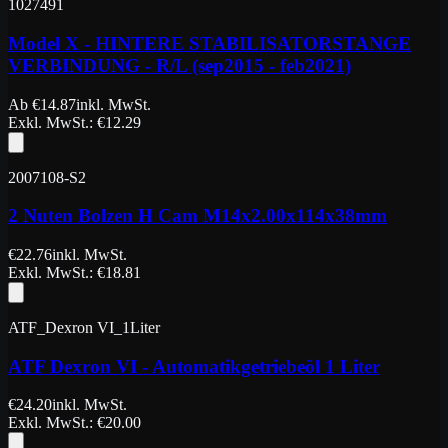
1027491
Model X - HINTERE STABILISATORSTANGE
VERBINDUNG - R/L (sep2015 - feb2021)
Ab
€
14.87
inkl. MwSt.
Exkl. MwSt.
: €
12.29
2007108-S2
2 Nuten Bolzen H Cam M14x2.00x114x38mm
€
22.76
inkl. MwSt.
Exkl. MwSt.
: €
18.81
ATF_Dexron VI_1Liter
ATF Dexron VI - Automatikgetriebeöl 1 Liter
€
24.20
inkl. MwSt.
Exkl. MwSt.
: €
20.00