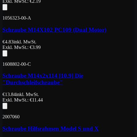
Exkl. MwSt.
: €
2.19
1056323-00-A
Schraube M14X102 PC109 (Dual Motor)
€
4.83
inkl. MwSt.
Exkl. MwSt.
: €
3.99
1608802-00-C
Schraube M14x2x114 [10.9] Die
"Durchschleifschraube"
€
13.84
inkl. MwSt.
Exkl. MwSt.
: €
11.44
2007060
Schraube Hilfsrahmen Model S und X