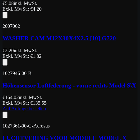
€
5.08
inkl. MwSt.
Exkl. MwSt.
: €
4.20
2007062
WASHER CAM M12X30X4X2.5 [10]-G720
€
2.20
inkl. MwSt.
Exkl. MwSt.
: €
1.82
1027946-00-B
Höhensensor Luftfederung - vorne rechts Model S\X
€
164.02
inkl. MwSt.
Exkl. MwSt.
: €
135.55
Auf Anfrage bestellen
1027361-00-G-Aerosus
LUCHTVERING VOOR MODULE MODEL X