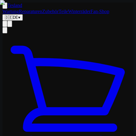
Tesland
Wartung
Reparaturen
Zubehör
Teile
Winterräder
Fan-Shop
🇩🇪
DE
▾