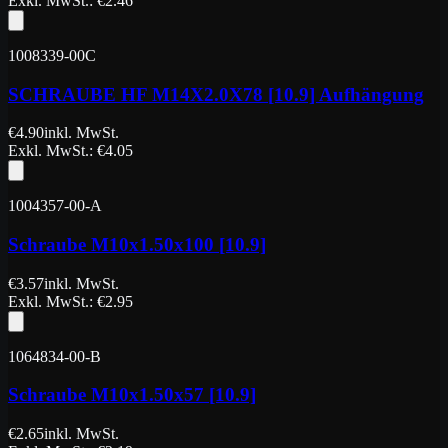
Exkl. MwSt.
: €
2.46
1008339-00C
SCHRAUBE HF M14X2.0X78 [10.9] Aufhängung
€
4.90
inkl. MwSt.
Exkl. MwSt.
: €
4.05
1004357-00-A
Schraube M10x1.50x100 [10.9]
€
3.57
inkl. MwSt.
Exkl. MwSt.
: €
2.95
1064834-00-B
Schraube M10x1.50x57 [10.9]
€
2.65
inkl. MwSt.