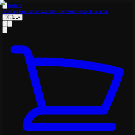
Tesland
Wartung
Reparaturen
Zubehör
Teile
Winterräder
Fan-Shop
🇩🇪
DE
▾