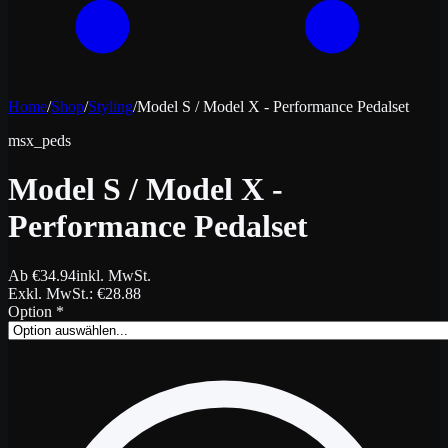
Home
/
Shop
/
Styling
/
Model S / Model X - Performance Pedalset
msx_peds
Model S / Model X -
Performance Pedalset
Ab
€
34.94
inkl. MwSt.
Exkl. MwSt.
: €
28.88
Option
*