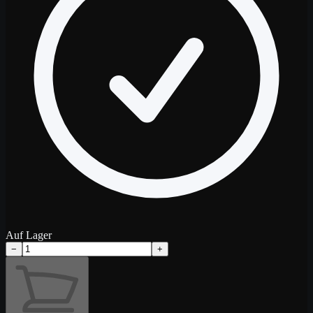
Auf Lager
−
+