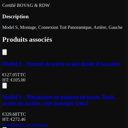
Certifié BOVAG & RDW
Description
Model S, Montage, Connexion Toit Panoramique, Arrière, Gauche
Produits associés
Model S - Serrure de porte avant droite d'occasion
€
127.05
TTC
HT
: €
105.00
Model S - Mécanisme de poignée de porte, Droit,
avant ou arrière, côté passager Gen3
€
329.68
TTC
HT
: €
272.46
Commander sur demande