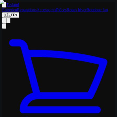
Tesland
Entretien
Reparations
Accessoires
Pièces
Roues hiver
Boutique fan
🇫🇷
FR
▾