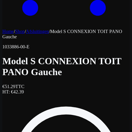
Home
/
Shop
/
Afsluitingen
/
Model S CONNEXION TOIT PANO
Gauche
1033886-00-E
Model S CONNEXION TOIT
PANO Gauche
€
51.29
TTC
HT
: €
42.39