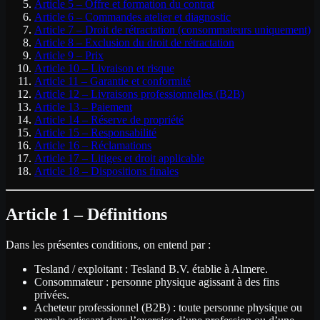
Article 5 – Offre et formation du contrat
Article 6 – Commandes atelier et diagnostic
Article 7 – Droit de rétractation (consommateurs uniquement)
Article 8 – Exclusion du droit de rétractation
Article 9 – Prix
Article 10 – Livraison et risque
Article 11 – Garantie et conformité
Article 12 – Livraisons professionnelles (B2B)
Article 13 – Paiement
Article 14 – Réserve de propriété
Article 15 – Responsabilité
Article 16 – Réclamations
Article 17 – Litiges et droit applicable
Article 18 – Dispositions finales
Article 1 – Définitions
Dans les présentes conditions, on entend par :
Tesland / exploitant : Tesland B.V. établie à Almere.
Consommateur : personne physique agissant à des fins
privées.
Acheteur professionnel (B2B) : toute personne physique ou