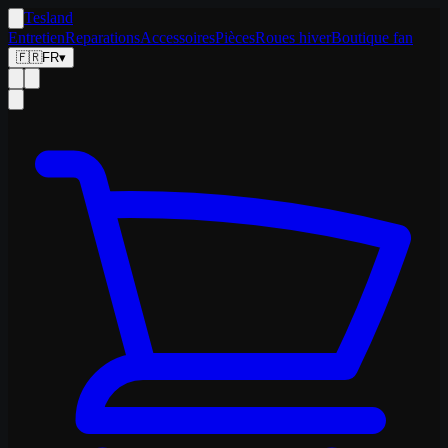
Tesland
Entretien
Reparations
Accessoires
Pièces
Roues hiver
Boutique fan
🇫🇷
FR
▾