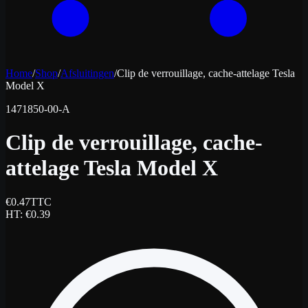
Home
/
Shop
/
Afsluitingen
/
Clip de verrouillage, cache-attelage Tesla
Model X
1471850-00-A
Clip de verrouillage, cache-
attelage Tesla Model X
€
0.47
TTC
HT
: €
0.39