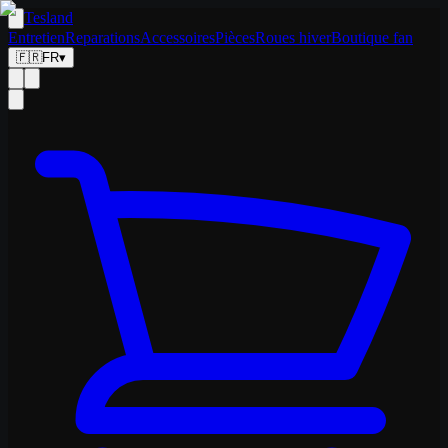
Tesland
Entretien
Reparations
Accessoires
Pièces
Roues hiver
Boutique fan
🇫🇷
FR
▾