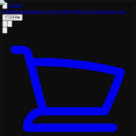
Tesland
Entretien
Reparations
Accessoires
Pièces
Roues hiver
Boutique fan
🇫🇷
FR
▾