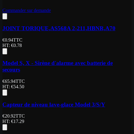
Commander sur demande
JOINT TORIQUE,AS568A 2-211,HBNR,A70
€
0.94
TTC
HT
: €
0.78
Model S, X - Sirène d'alarme avec batterie de
secours
€
65.94
TTC
HT
: €
54.50
Capteur de niveau lave-glace Model 3/S/Y
€
20.92
TTC
HT
: €
17.29