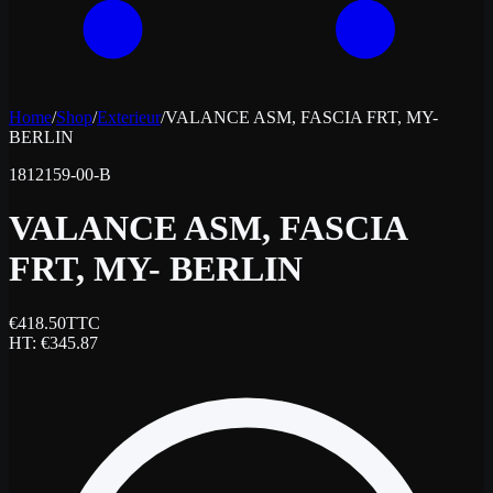
Home
/
Shop
/
Exterieur
/
VALANCE ASM, FASCIA FRT, MY-
BERLIN
1812159-00-B
VALANCE ASM, FASCIA
FRT, MY- BERLIN
€
418.50
TTC
HT
: €
345.87