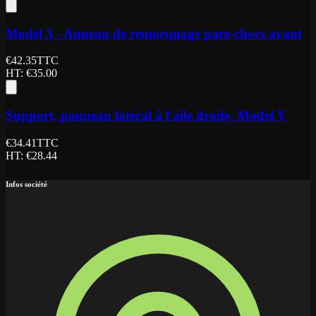
Model 3 - Anneau de remorquage pare-chocs avant
€
42.35
TTC
HT
: €
35.00
Support, panneau latéral à l'aile droite, Model Y
€
34.41
TTC
HT
: €
28.44
Infos société