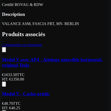
Certifié BOVAG & RDW
Description
VALANCE ASM, FASCIA FRT, MY- BERLIN
Produits associés
Commander sur demande
Model Y avec AP4 - Attelage amovible horizontal,
original Tesla
€
1633.50
TTC
HT
: €
1350.00
Model Y - Cache-orteils
€
48.70
TTC
HT
: €
40.25