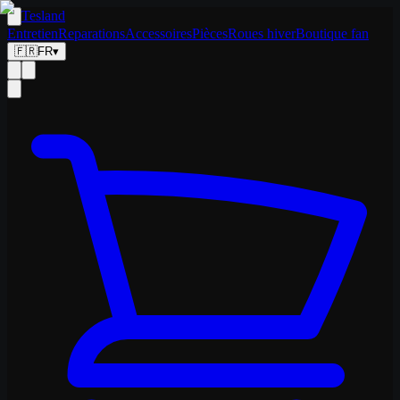
Tesland
Entretien
Reparations
Accessoires
Pièces
Roues hiver
Boutique fan
🇫🇷
FR
▾