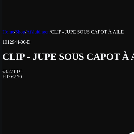
Home
/
Shop
/
Afsluitingen
/
CLIP - JUPE SOUS CAPOT À AILE
1012944-00-D
CLIP - JUPE SOUS CAPOT À 
€
3.27
TTC
HT
: €
2.70