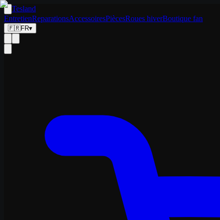
Tesland
Entretien
Reparations
Accessoires
Pièces
Roues hiver
Boutique fan
🇫🇷
FR
▾