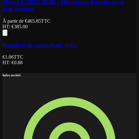
Model S (2012-2020) - Mécanisme d'essuie-glace
avec moteur
À partir de
€
465.85
TTC
HT
: €
385.00
Bouchon en caoutchouc (#15)
€
1.06
TTC
HT
: €
0.88
Infos société