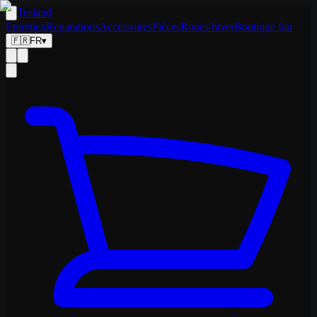
Tesland
Entretien
Reparations
Accessoires
Pièces
Roues hiver
Boutique fan
🇫🇷
FR
▾