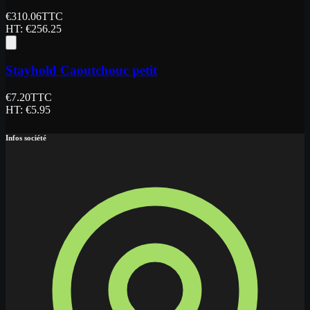
€
310.06
TTC
HT
: €
256.25
Stayhold Caoutchouc petit
€
7.20
TTC
HT
: €
5.95
Infos société