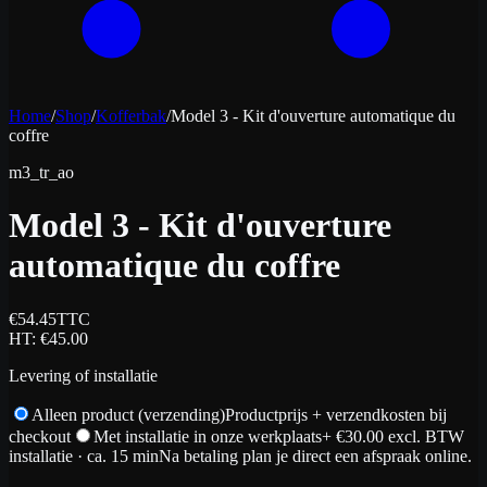
Home
/
Shop
/
Kofferbak
/
Model 3 - Kit d'ouverture automatique du
coffre
m3_tr_ao
Model 3 - Kit d'ouverture
automatique du coffre
€
54.45
TTC
HT
: €
45.00
Levering of installatie
Alleen product (verzending)
Productprijs + verzendkosten bij
checkout
Met installatie in onze werkplaats
+ €
30.00
excl. BTW
installatie
· ca. 15 min
Na betaling plan je direct een afspraak online.