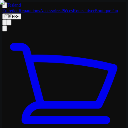
Tesland
Entretien
Reparations
Accessoires
Pièces
Roues hiver
Boutique fan
🇫🇷
FR
▾