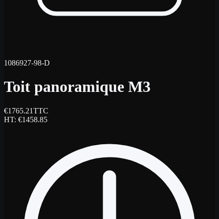
1086927-98-D
Toit panoramique M3
€
1765.21
TTC
HT
: €
1458.85