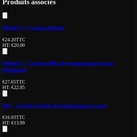
Produits associés
Model 3 - Cache-attelage
€
24.20
TTC
HT
: €
20.00
Model 3 - Cache-œillet de remorquage avant
Highland
€
27.65
TTC
HT
: €
22.85
M3 - Cache-crochet de remorquage avant
€
16.93
TTC
HT
: €
13.99