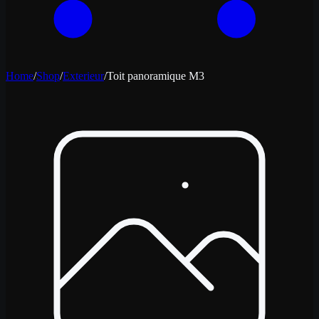
Home
/
Shop
/
Exterieur
/
Toit panoramique M3