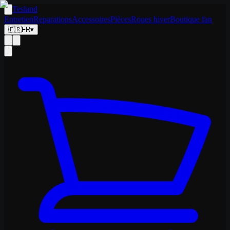
Tesland
Entretien
Reparations
Accessoires
Pièces
Roues hiver
Boutique fan
🇫🇷
FR
▾