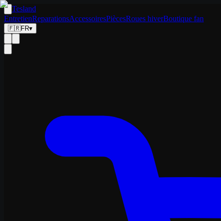
Tesland
Entretien
Reparations
Accessoires
Pièces
Roues hiver
Boutique fan
🇫🇷
FR
▾