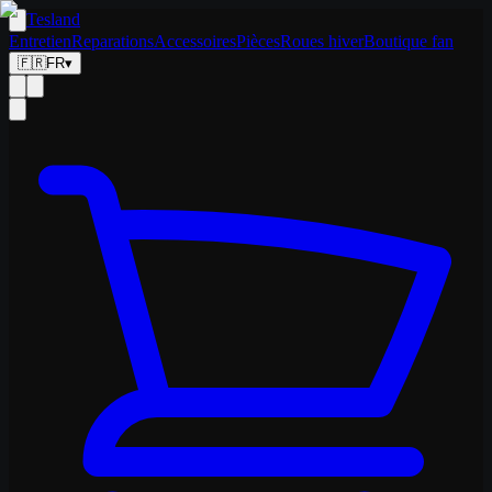
Tesland
Entretien
Reparations
Accessoires
Pièces
Roues hiver
Boutique fan
🇫🇷
FR
▾