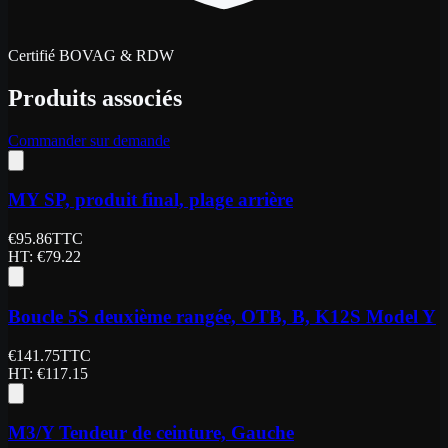
Certifié BOVAG & RDW
Produits associés
Commander sur demande
MY SP, produit final, plage arrière
€
95.86
TTC
HT
: €
79.22
Boucle 5S deuxième rangée, OTB, B, K12S Model Y
€
141.75
TTC
HT
: €
117.15
M3/Y Tendeur de ceinture, Gauche