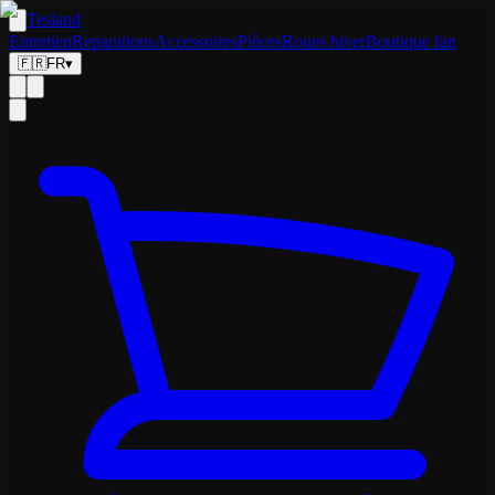
Tesland
Entretien
Reparations
Accessoires
Pièces
Roues hiver
Boutique fan
🇫🇷
FR
▾