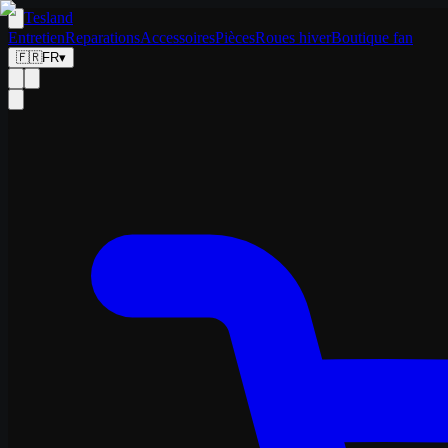
Tesland
Entretien
Reparations
Accessoires
Pièces
Roues hiver
Boutique fan
🇫🇷
FR
▾