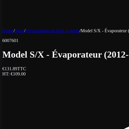
Home
/
Shop
/
Verwarmings en koel systeem
/
Model S/X - Évaporateur 
6007601
Model S/X - Évaporateur (2012
€
131.89
TTC
HT
: €
109.00