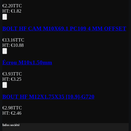
€
2.20
TTC
HT
: €
1.82
BOLT HF CAM M10X69.1 PC109 4 MM OFFSET
€
13.16
TTC
HT
: €
10.88
Écrou M10x1.50mm
€
3.93
TTC
HT
: €
3.25
BOUT HF M12X1.75X35 [10.9]-G720
€
2.98
TTC
HT
: €
2.46
Infos société