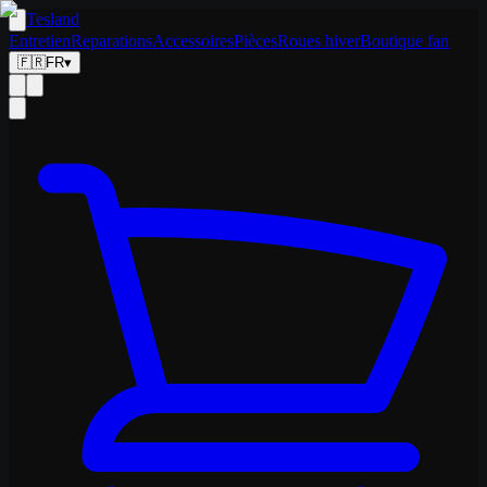
Tesland
Entretien
Reparations
Accessoires
Pièces
Roues hiver
Boutique fan
🇫🇷
FR
▾