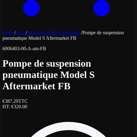
Home
/
Shop
/
Onderstel & Wielophanging
/
Pompe de suspension
pneumatique Model S Aftermarket FB
6006403-00-A-am-FB
Pompe de suspension
pneumatique Model S
Aftermarket FB
€
387.20
TTC
HT
: €
320.00