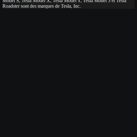
Model S, Tesla Model X, Tesla Model Y, Tesla Model 3 et Tesla
Roadster sont des marques de Tesla, Inc.