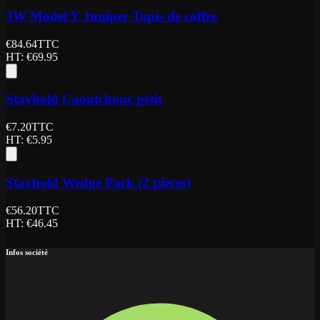
3W Model Y Juniper Tapis de coffre
€
84.64
TTC
HT
: €
69.95
Stayhold Caoutchouc petit
€
7.20
TTC
HT
: €
5.95
Stayhold Wedge Pack (2 pièces)
€
56.20
TTC
HT
: €
46.45
Infos société