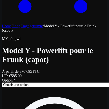
Home
/
Shop
/
Bagageruimte
/
Model Y - Powerlift pour le Frunk
(capot)
MY_fr_pwl
Model Y - Powerlift pour le
Frunk (capot)
À partir de
€
707.85
TTC
HT
: €
585.00
Option
*