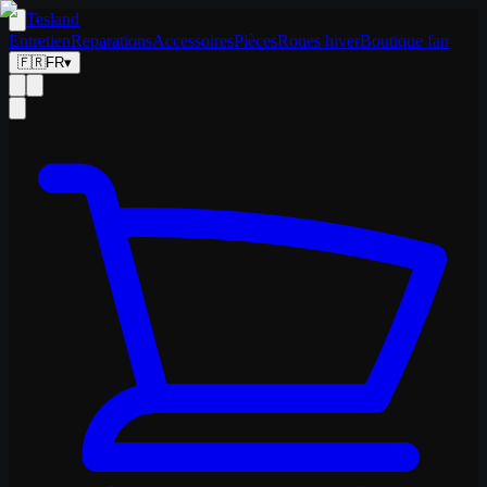
Tesland
Entretien
Reparations
Accessoires
Pièces
Roues hiver
Boutique fan
🇫🇷
FR
▾