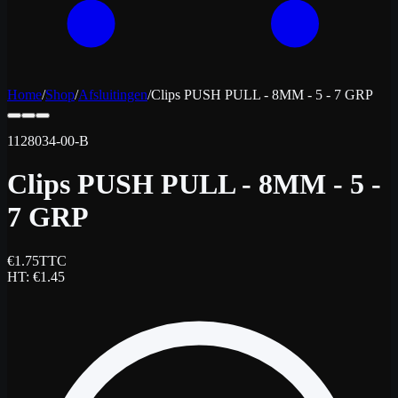
Home
/
Shop
/
Afsluitingen
/
Clips PUSH PULL - 8MM - 5 - 7 GRP
1128034-00-B
Clips PUSH PULL - 8MM - 5 -
7 GRP
€
1.75
TTC
HT
: €
1.45