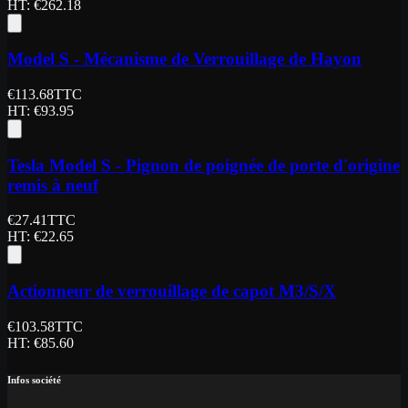
HT
: €
262.18
Model S - Mécanisme de Verrouillage de Hayon
€
113.68
TTC
HT
: €
93.95
Tesla Model S - Pignon de poignée de porte d'origine
remis à neuf
€
27.41
TTC
HT
: €
22.65
Actionneur de verrouillage de capot M3/S/X
€
103.58
TTC
HT
: €
85.60
Infos société