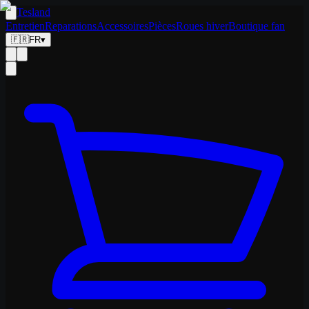
Tesland
Entretien
Reparations
Accessoires
Pièces
Roues hiver
Boutique fan
🇫🇷
FR
▾