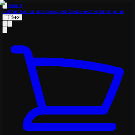
Tesland
Entretien
Reparations
Accessoires
Pièces
Roues hiver
Boutique fan
🇫🇷
FR
▾