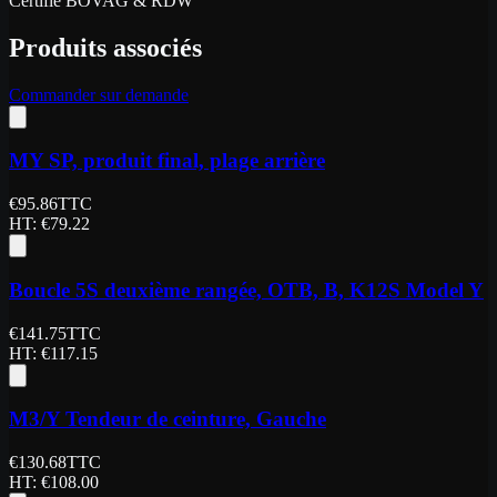
Certifié BOVAG & RDW
Produits associés
Commander sur demande
MY SP, produit final, plage arrière
€
95.86
TTC
HT
: €
79.22
Boucle 5S deuxième rangée, OTB, B, K12S Model Y
€
141.75
TTC
HT
: €
117.15
M3/Y Tendeur de ceinture, Gauche
€
130.68
TTC
HT
: €
108.00