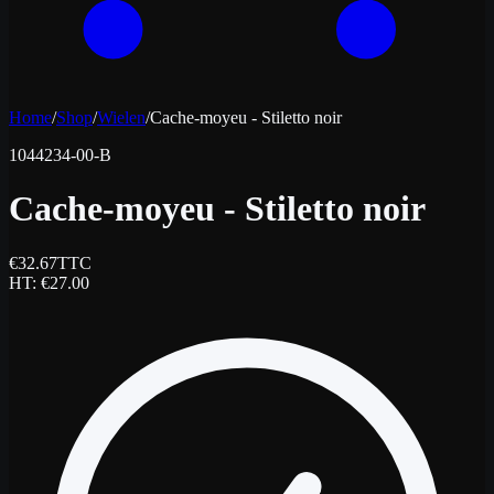
Home
/
Shop
/
Wielen
/
Cache-moyeu - Stiletto noir
1044234-00-B
Cache-moyeu - Stiletto noir
€
32.67
TTC
HT
: €
27.00