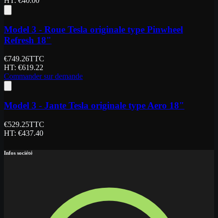
HT
: €
40.00
Model 3 - Roue Tesla originale type Pinwheel
Refresh 18"
€
749.26
TTC
HT
: €
619.22
Commander sur demande
Model 3 - Jante Tesla originale type Aero 18"
€
529.25
TTC
HT
: €
437.40
Infos société