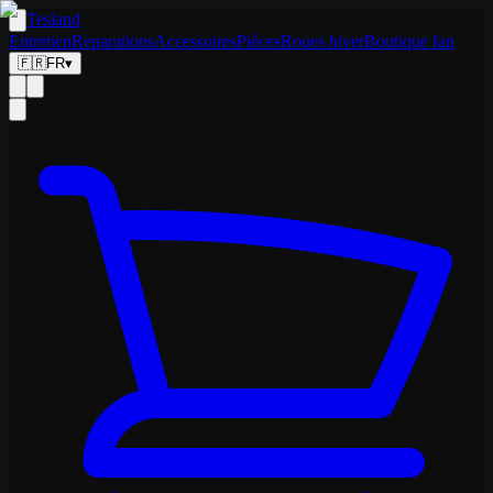
Tesland
Entretien
Reparations
Accessoires
Pièces
Roues hiver
Boutique fan
🇫🇷
FR
▾