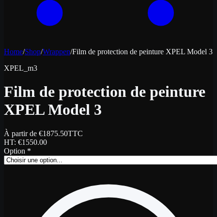
Home
/
Shop
/
Wrappen
/
Film de protection de peinture XPEL Model 3
XPEL_m3
Film de protection de peinture
XPEL Model 3
À partir de
€
1875.50
TTC
HT
: €
1550.00
Option
*