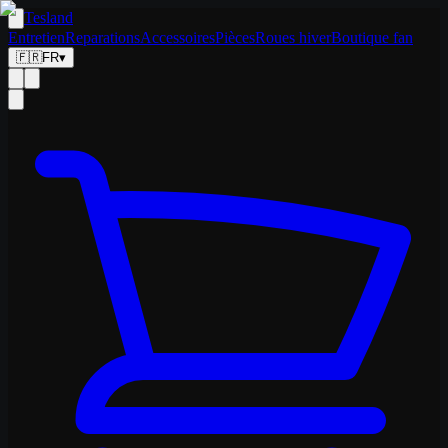
Tesland
Entretien
Reparations
Accessoires
Pièces
Roues hiver
Boutique fan
🇫🇷
FR
▾